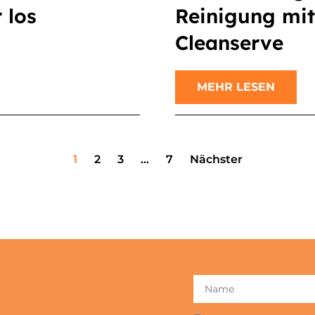
 los
Reinigung mit
Cleanserve
MEHR LESEN
1
2
3
…
7
Nächster