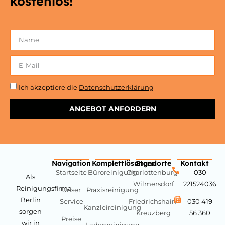
kostenlos!
Ich akzeptiere die
Datenschutzerklärung
ANGEBOT ANFORDERN
Navigation
Komplettlösungen
Standorte
Kontakt
Startseite
Büroreinigung
Charlottenburg-
030
Als
Wilmersdorf
221524036
Reinigungsfirma
Unser
Praxisreinigung
Berlin
Service
Friedrichshain-
030 419
Kanzleireinigung
sorgen
Kreuzberg
56 360
Preise
wir in
Ladenreinigung