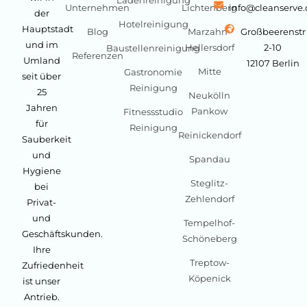
Unternehmen
Lichtenberg
info@cleanserve
der
Hotelreinigung
Hauptstadt
Blog
Marzahn-
Großbeerenstr
und im
Hellersdorf
2-10
Baustellenreinigung
Referenzen
Umland
12107 Berlin
Mitte
Gastronomie
seit über
Reinigung
25
Neukölln
Jahren
Pankow
Fitnessstudio
für
Reinigung
Reinickendorf
Sauberkeit
und
Spandau
Hygiene
Steglitz-
bei
Zehlendorf
Privat-
und
Tempelhof-
Geschäftskunden.
Schöneberg
Ihre
Treptow-
Zufriedenheit
Köpenick
ist unser
Antrieb.