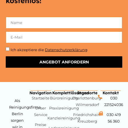
kostenlos!
Ich akzeptiere die
Datenschutzerklärung
ANGEBOT ANFORDERN
Navigation
Komplettlösungen
Standorte
Kontakt
Startseite
Büroreinigung
Charlottenburg-
030
Als
Wilmersdorf
221524036
Reinigungsfirma
Unser
Praxisreinigung
Berlin
Service
Friedrichshain-
030 419
Kanzleireinigung
sorgen
Kreuzberg
56 360
Preise
wir in
Ladenreinigung