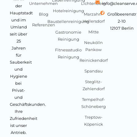
Unternehmen
Lichtenberg
info@cleanserve
der
Hotelreinigung
Hauptstadt
Blog
Marzahn-
Großbeerenstr
und im
Hellersdorf
2-10
Baustellenreinigung
Referenzen
Umland
12107 Berlin
Mitte
Gastronomie
seit über
Reinigung
25
Neukölln
Jahren
Pankow
Fitnessstudio
für
Reinigung
Reinickendorf
Sauberkeit
und
Spandau
Hygiene
Steglitz-
bei
Zehlendorf
Privat-
und
Tempelhof-
Geschäftskunden.
Schöneberg
Ihre
Treptow-
Zufriedenheit
Köpenick
ist unser
Antrieb.