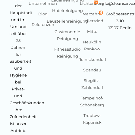
Unternehmen
Lichtenberg
info@cleanserve
der
Hotelreinigung
Hauptstadt
Blog
Marzahn-
Großbeerenstr
und im
Hellersdorf
2-10
Baustellenreinigung
Referenzen
Umland
12107 Berlin
Mitte
Gastronomie
seit über
Reinigung
25
Neukölln
Jahren
Pankow
Fitnessstudio
für
Reinigung
Reinickendorf
Sauberkeit
und
Spandau
Hygiene
Steglitz-
bei
Zehlendorf
Privat-
und
Tempelhof-
Geschäftskunden.
Schöneberg
Ihre
Treptow-
Zufriedenheit
Köpenick
ist unser
Antrieb.