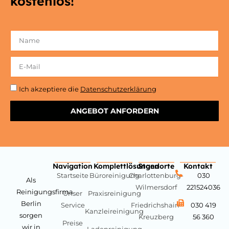
kostenlos!
Ich akzeptiere die
Datenschutzerklärung
ANGEBOT ANFORDERN
Navigation
Komplettlösungen
Standorte
Kontakt
Startseite
Büroreinigung
Charlottenburg-
030
Als
Wilmersdorf
221524036
Reinigungsfirma
Unser
Praxisreinigung
Berlin
Service
Friedrichshain-
030 419
Kanzleireinigung
sorgen
Kreuzberg
56 360
Preise
wir in
Ladenreinigung