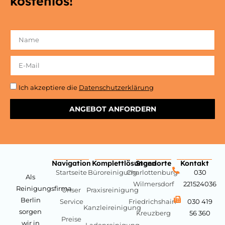
kostenlos!
Ich akzeptiere die
Datenschutzerklärung
ANGEBOT ANFORDERN
Navigation
Komplettlösungen
Standorte
Kontakt
Startseite
Büroreinigung
Charlottenburg-
030
Als
Wilmersdorf
221524036
Reinigungsfirma
Unser
Praxisreinigung
Berlin
Service
Friedrichshain-
030 419
Kanzleireinigung
sorgen
Kreuzberg
56 360
Preise
wir in
Ladenreinigung