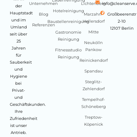
Unternehmen
Lichtenberg
info@cleanserve
der
Hotelreinigung
Hauptstadt
Blog
Marzahn-
Großbeerenstr
und im
Hellersdorf
2-10
Baustellenreinigung
Referenzen
Umland
12107 Berlin
Mitte
Gastronomie
seit über
Reinigung
25
Neukölln
Jahren
Pankow
Fitnessstudio
für
Reinigung
Reinickendorf
Sauberkeit
und
Spandau
Hygiene
Steglitz-
bei
Zehlendorf
Privat-
und
Tempelhof-
Geschäftskunden.
Schöneberg
Ihre
Treptow-
Zufriedenheit
Köpenick
ist unser
Antrieb.