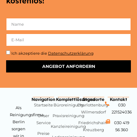
kostenlos!
Ich akzeptiere die
Datenschutzerklärung
ANGEBOT ANFORDERN
Navigation
Komplettlösungen
Standorte
Kontakt
Startseite
Büroreinigung
Charlottenburg-
030
Als
Wilmersdorf
221524036
Reinigungsfirma
Unser
Praxisreinigung
Berlin
Service
Friedrichshain-
030 419
Kanzleireinigung
sorgen
Kreuzberg
56 360
Preise
wir in
Ladenreinigung