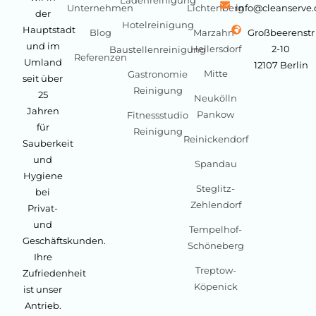
Unternehmen
Lichtenberg
info@cleanserve
der
Hotelreinigung
Hauptstadt
Blog
Marzahn-
Großbeerenstr
und im
Hellersdorf
2-10
Baustellenreinigung
Referenzen
Umland
12107 Berlin
Mitte
Gastronomie
seit über
Reinigung
25
Neukölln
Jahren
Pankow
Fitnessstudio
für
Reinigung
Reinickendorf
Sauberkeit
und
Spandau
Hygiene
Steglitz-
bei
Zehlendorf
Privat-
und
Tempelhof-
Geschäftskunden.
Schöneberg
Ihre
Treptow-
Zufriedenheit
Köpenick
ist unser
Antrieb.