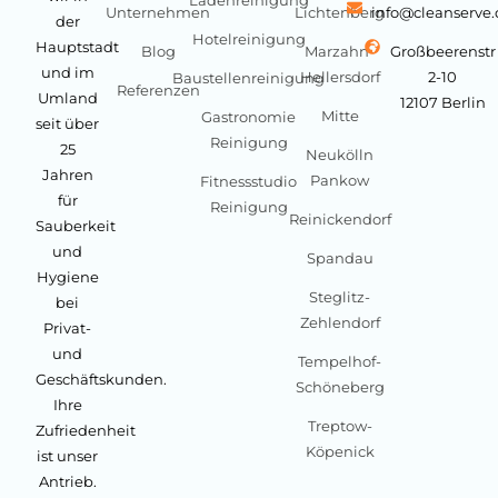
Unternehmen
Lichtenberg
info@cleanserve
der
Hotelreinigung
Hauptstadt
Blog
Marzahn-
Großbeerenstr
und im
Hellersdorf
2-10
Baustellenreinigung
Referenzen
Umland
12107 Berlin
Mitte
Gastronomie
seit über
Reinigung
25
Neukölln
Jahren
Pankow
Fitnessstudio
für
Reinigung
Reinickendorf
Sauberkeit
und
Spandau
Hygiene
Steglitz-
bei
Zehlendorf
Privat-
und
Tempelhof-
Geschäftskunden.
Schöneberg
Ihre
Treptow-
Zufriedenheit
Köpenick
ist unser
Antrieb.