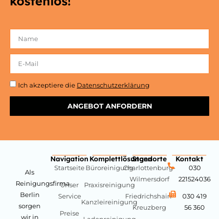
kostenlos!
Ich akzeptiere die
Datenschutzerklärung
ANGEBOT ANFORDERN
Navigation
Komplettlösungen
Standorte
Kontakt
Startseite
Büroreinigung
Charlottenburg-
030
Als
Wilmersdorf
221524036
Reinigungsfirma
Unser
Praxisreinigung
Berlin
Service
Friedrichshain-
030 419
Kanzleireinigung
sorgen
Kreuzberg
56 360
Preise
wir in
Ladenreinigung